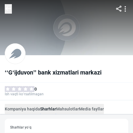
ʻʻG‘ijduvon’’ bank xizmatlari markazi
0
Ish vaqti ko‘rsatilmagan
Kompaniya haqida
Sharhlar
Mahsulotlar
Media fayllar
Sharhlar yo‘q