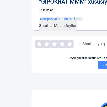
"GIPOKRAT MMM" xususiy
Klinikalar
Kompaniya haqida ma'lumot
Sharhlar
Media fayllar
Sharhlar yo‘q
Reytingni olish uchun siz 5 da
Sh