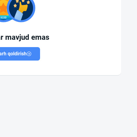
ar mavjud emas
rh qoldirish