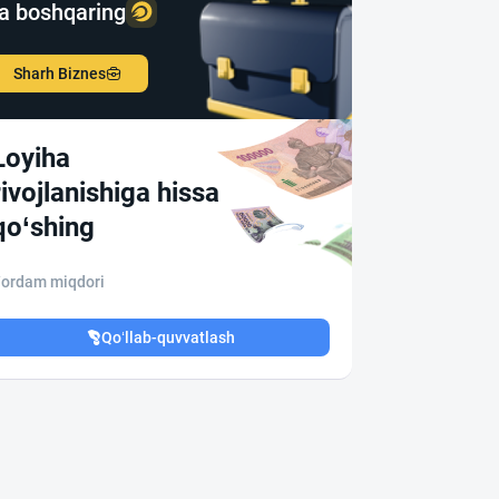
a boshqaring
Sharh Biznes
Loyiha
rivojlanishiga hissa
qo‘shing
ordam miqdori
Qo‘llab-quvvatlash