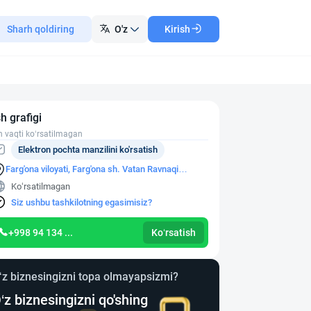
Sharh qoldiring
O'z
Kirish
sh grafigi
h vaqti ko‘rsatilmagan
Elektron pochta manzilini ko'rsatish
Farg'ona viloyati, Farg'ona sh. Vatan Ravnaqi
ko'chasi, 43-uy
Ko‘rsatilmagan
Siz ushbu tashkilotning egasimisiz?
+998 94 134 ...
Ko‘rsatish
‘z biznesingizni topa olmayapsizmi?
‘z biznesingizni qo'shing