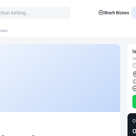
Sharh Biznes
nasi
I
Is
O
O