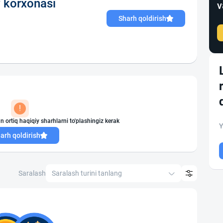
 korxonasi
v
Sharh qoldirish
!
n ortiq haqiqiy sharhlarni to'plashingiz kerak
Y
arh qoldirish
Saralash
Saralash turini tanlang