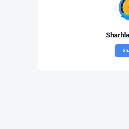
Sharhl
Sha