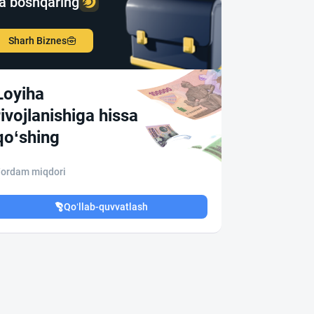
a boshqaring
Sharh Biznes
Loyiha
rivojlanishiga hissa
qo‘shing
ordam miqdori
Qo‘llab-quvvatlash