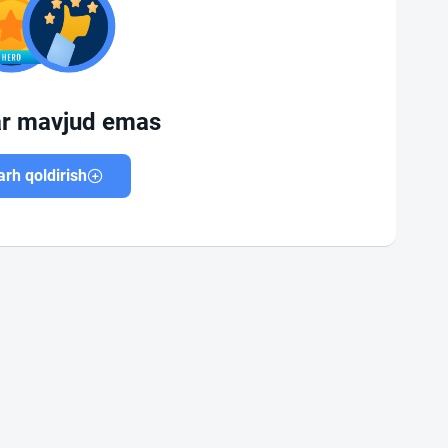
ar mavjud emas
rh qoldirish