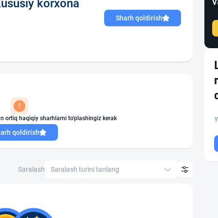
v
susiy korxona
Sharh qoldirish
!
n ortiq haqiqiy sharhlarni to'plashingiz kerak
Y
arh qoldirish
Saralash
Saralash turini tanlang