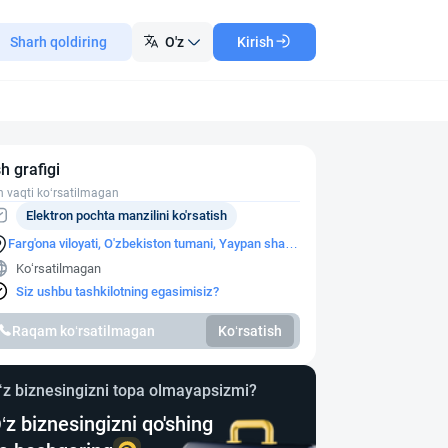
Sharh qoldiring
O'z
Kirish
sh grafigi
h vaqti ko‘rsatilmagan
Elektron pochta manzilini ko'rsatish
Farg'ona viloyati, O'zbekiston tumani, Yaypan shahri
Qulibek mahallasi
Ko‘rsatilmagan
Siz ushbu tashkilotning egasimisiz?
Raqam ko‘rsatilmagan
Ko‘rsatish
‘z biznesingizni topa olmayapsizmi?
‘z biznesingizni qo'shing