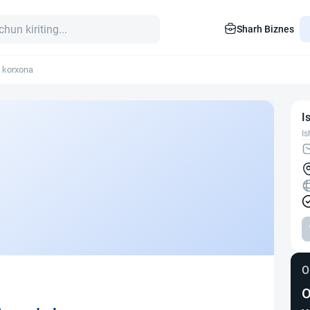
Sharh Biznes
 korxona
I
Is
O
O