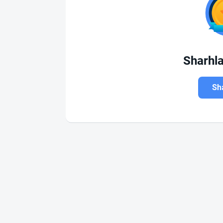
Sharhl
Sha