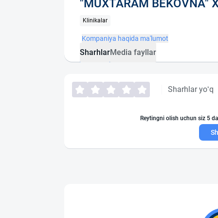
"MUXTARAM BEKOVNA" Xu
Klinikalar
Kompaniya haqida ma'lumot
Sharhlar
Media fayllar
Sharhlar yo‘q
Reytingni olish uchun siz 5 da
Sh