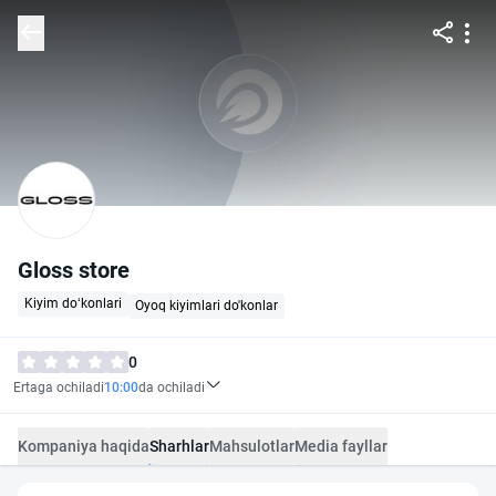
Gloss store
Kiyim do‘konlari
Oyoq kiyimlari do'konlar
0
Ertaga ochiladi
10:00
da ochiladi
Kompaniya haqida
Sharhlar
Mahsulotlar
Media fayllar