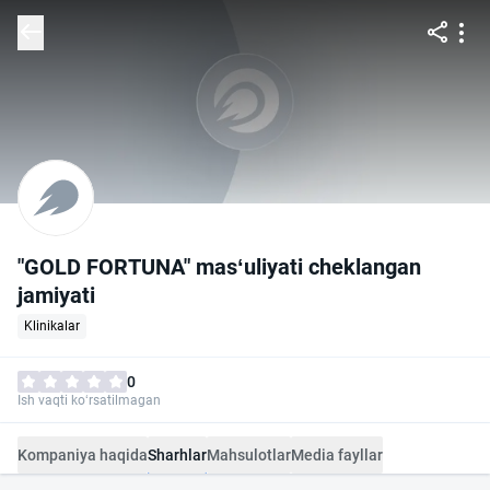
"GOLD FORTUNA" mas‘uliyati cheklangan
jamiyati
Klinikalar
0
Ish vaqti ko‘rsatilmagan
Kompaniya haqida
Sharhlar
Mahsulotlar
Media fayllar