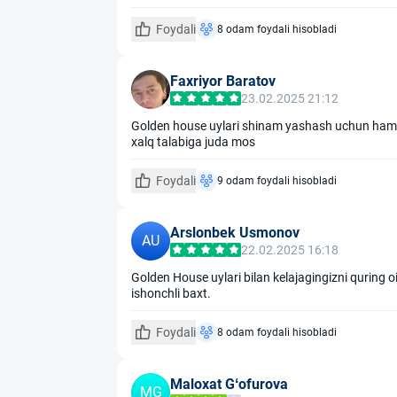
Foydali
8 odam foydali hisobladi
Faxriyor Baratov
23.02.2025 21:12
Golden house uylari shinam yashash uchun ham
xalq talabiga juda mos
Foydali
9 odam foydali hisobladi
Arslonbek Usmonov
AU
22.02.2025 16:18
Golden House uylari bilan kelajagingizni quring 
ishonchli baxt.
Foydali
8 odam foydali hisobladi
Maloxat Gʻofurova
MG