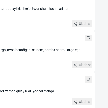
nam, qulayliklari koʻp, toza ishchi hodimlari ham
Ulashish
arga javob beradigan, shinam, barcha sharoitlarga ega
.
Ulashish
or xamda qulayliklari yoqadi menga
Ulashish