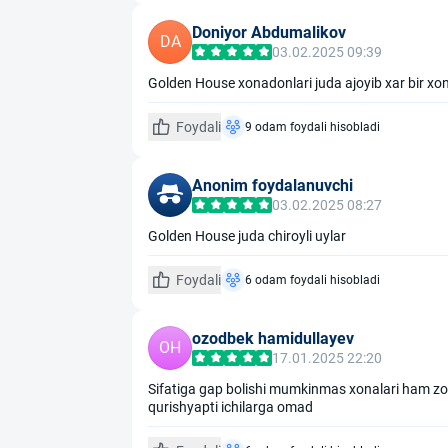
Doniyor Abdumalikov
DA
03.02.2025 09:39
Golden House xonadonlari juda ajoyib xar bir xona
Foydali
9 odam foydali hisobladi
Anonim foydalanuvchi
03.02.2025 08:27
Golden House juda chiroyli uylar
Foydali
6 odam foydali hisobladi
ozodbek hamidullayev
OH
17.01.2025 22:20
Sifatiga gap bolishi mumkinmas xonalari ham zor
qurishyapti ichilarga omad