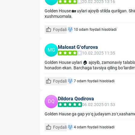
20.02.2025 13:16
Golden House 🏡 uylari ajoyib stilda qurilgan. Shi
xushmuomala.
Foydali
10 odam foydali hisobladi
Maloxat Gʻofurova
MG
10.02.2025 11:35
Golden House uylari 🏠 ajoyib, zamonaviy talabl
honadon ekan. Barchaga tavsiya qiling boʻlardim
Foydali
7 odam foydali hisobladi
Dildora Qodirova
DQ
06.02.2025 01:53
Golden Hause ga gap yoʻq judayam zoʻr,xashamd
Foydali
4 odam foydali hisobladi