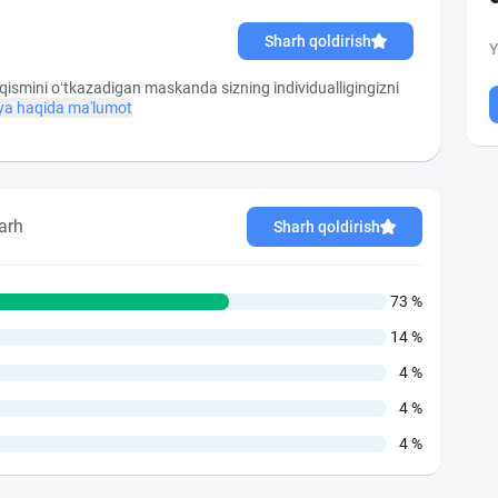
Sharh qoldirish
Y
ismini o‘tkazadigan maskanda sizning individualligingizni
a haqida ma'lumot
arh
Sharh qoldirish
73 %
14 %
4 %
4 %
4 %