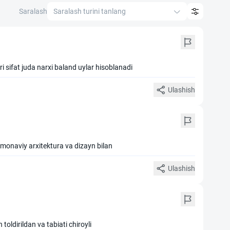
Saralash
Saralash turini tanlang
i sifat juda narxi baland uylar hisoblanadi
Ulashish
amonaviy arxitektura va dizayn bilan
Ulashish
oldirildan va tabiati chiroyli