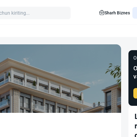
Sharh Biznes
O
O
v