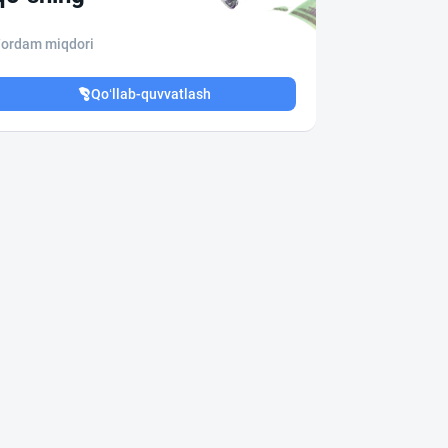
ordam miqdori
Qo‘llab-quvvatlash