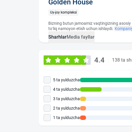
Golden House
Uy-joy kompleksi
Bizning butun jamoamiz vaqtingizning asosiy q
to‘liq namoyon etish uchun ishlaydi.
Kompaniy
Sharhlar
Media fayllar
4.4
138 ta sh
5 ta yulduzcha
4 ta yulduzcha
3 ta yulduzcha
2 ta yulduzcha
1 ta yulduzcha