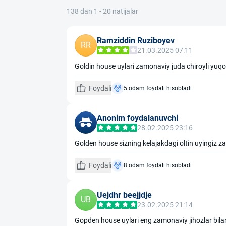
138 dan 1 - 20 natijalar
Ramziddin Ruziboyev
RR
21.03.2025 07:11
Goldin house uylari zamonaviy juda chiroyli yuqor
Foydali
5 odam foydali hisobladi
Anonim foydalanuvchi
28.02.2025 23:16
Golden house sizning kelajakdagi oltin uyingiz z
Foydali
8 odam foydali hisobladi
Uejdhr beejjdje
UB
23.02.2025 21:14
Gopden house uylari eng zamonaviy jihozlar bilan t