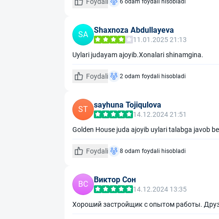
Foydali
6 odam foydali hisobladi
Shaxnoza Abdullayeva
SA
11.01.2025 21:13
Uylari judayam ajoyib.Xonalari shinamgina.
Foydali
2 odam foydali hisobladi
sayhuna Tojiqulova
ST
14.12.2024 21:51
Golden House juda ajoyib uylari talabga javob b
Foydali
8 odam foydali hisobladi
Виктор Сон
ВС
14.12.2024 13:35
Хороший застройщик с опытом работы. Друз