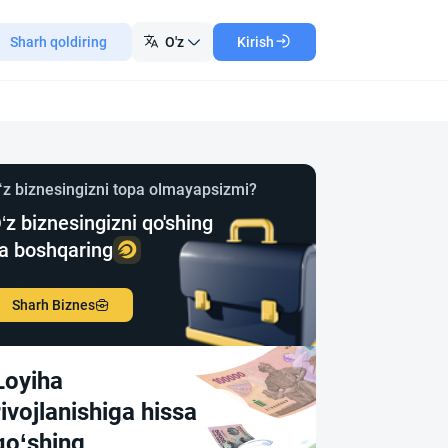
Sharh qoldiring
O'z
Kirish
‘z biznesingizni topa olmayapsizmi?
‘z biznesingizni qo'shing
a boshqaring
Sharh Biznes
Loyiha
rivojlanishiga hissa
qo‘shing