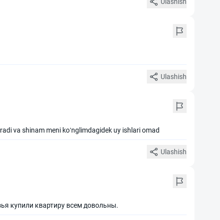
Ulashish
Ulashish
eradi va shinam meni koʻnglimdagidek uy ishlari omad
Ulashish
ья купили квартиру всем довольны.