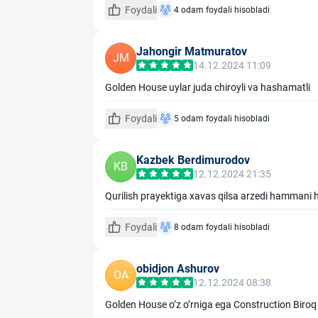
Foydali
4 odam foydali hisobladi
Jahongir Matmuratov
JM
14.12.2024 11:09
Golden House uylar juda chiroyli va hashamatli
Foydali
5 odam foydali hisobladi
Kazbek Berdimurodov
KB
12.12.2024 21:35
Qurilish prayektiga xavas qilsa arzedi hammani 
Foydali
8 odam foydali hisobladi
obidjon Ashurov
OA
12.12.2024 08:38
Golden House oʼz oʼrniga ega Construction Biroq 