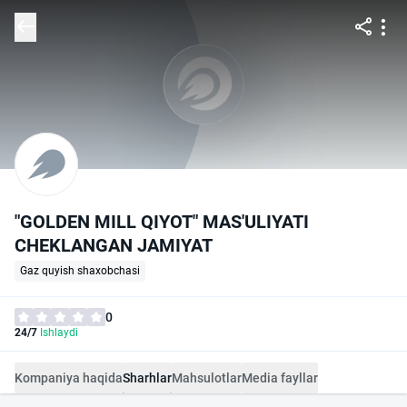
"GOLDEN MILL QIYOT" MAS'ULIYATI
CHEKLANGAN JAMIYAT
Gaz quyish shaxobchasi
0
24/7
Ishlaydi
Kompaniya haqida
Sharhlar
Mahsulotlar
Media fayllar