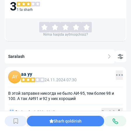
3
1 ta sharh
Nima haqida aytmoqchisiz?
Saralash
aa yy
AY
24.11.2024 07:30
В этой заправке никогда не было АИ-95, тем более 98 и
100. А так АИ91 и 92 у них хороший
Foydali
5 odam foydali hisobladi
Sharh qoldirish