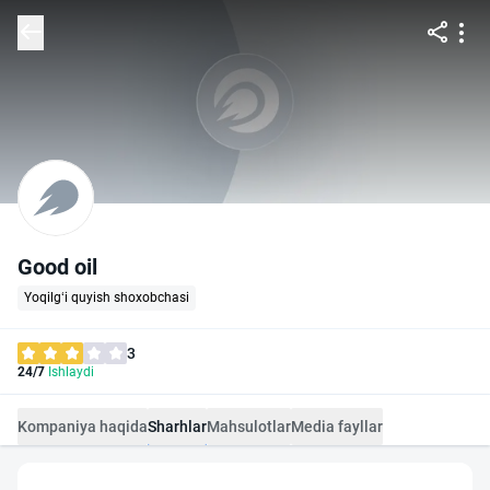
Good oil
Yoqilg‘i quyish shoxobchasi
3
24/7
Ishlaydi
Kompaniya haqida
Sharhlar
Mahsulotlar
Media fayllar