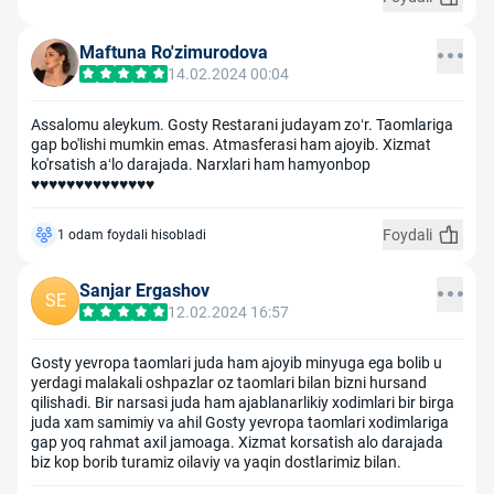
Maftuna Ro'zimurodova
14.02.2024 00:04
Assalomu aleykum. Gosty Restarani judayam zo‘r. Taomlariga
gap bo'lishi mumkin emas. Atmasferasi ham ajoyib. Xizmat
ko'rsatish a‘lo darajada. Narxlari ham hamyonbop
♥️♥️♥️♥️♥️♥️♥️♥️♥️♥️♥️♥️♥️♥️
Foydali
1 odam foydali hisobladi
Sanjar Ergashov
SE
12.02.2024 16:57
Gosty yevropa taomlari juda ham ajoyib minyuga ega bolib u
yerdagi malakali oshpazlar oz taomlari bilan bizni hursand
qilishadi. Bir narsasi juda ham ajablanarlikiy xodimlari bir birga
juda xam samimiy va ahil Gosty yevropa taomlari xodimlariga
gap yoq rahmat axil jamoaga. Xizmat korsatish alo darajada
biz kop borib turamiz oilaviy va yaqin dostlarimiz bilan.