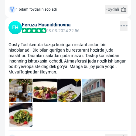
Foydali
1 odam foydali hisobladi
Feruza Husniddinovna
FH
03.03.2024 22:56
Gosty Toshkentda kozga koringan restantlardan biri
hisoblanadi. Did bilan qurilgan bu restarant hozirda juda
mashhur. Taomlari, salatlari juda mazali. Tashqi konishidan
insonning ishtaxasini ochadi. Atmasferasi juda nozik ishlangan
bolib yevropa steldagidek go‘ya. Manga bu joy juda yoqdi .
Muvaffaqiyatlar tilayman.