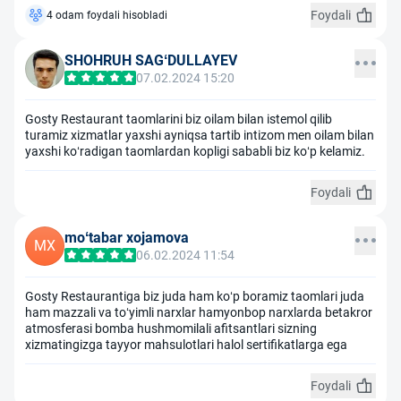
Foydali
4 odam foydali hisobladi
SHOHRUH SAGʻDULLAYEV
07.02.2024 15:20
Gosty Restaurant taomlarini biz oilam bilan istemol qilib
turamiz xizmatlar yaxshi ayniqsa tartib intizom men oilam bilan
yaxshi koʻradigan taomlardan kopligi sababli biz koʻp kelamiz.
Foydali
moʻtabar xojamova
MX
06.02.2024 11:54
Gosty Restaurantiga biz juda ham koʻp boramiz taomlari juda
ham mazzali va toʻyimli narxlar hamyonbop narxlarda betakror
atmosferasi bomba hushmomilali afitsantlari sizning
xizmatingizga tayyor mahsulotlari halol sertifikatlarga ega
Foydali