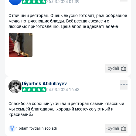
26.03.2024 01:39
Отличный ресторан. Очень вкусно готовят, разнообразное
меню, потрясающие блюды. Всё всегда свежее и с
любовью приготовленно. Цена вполне адекватная❤️🔥
Foydali
Diyorbek Abdullayev
04.03.2024 16:43
Спасибо за хороший ужин ваш ресторан самый классный
мы семьёй благодарны хороший местечко уютный и
красивый👍
Foydali
1 odam foydali hisobladi