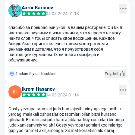
Axror Karimov
04.03.2024 01:18
спасибо за прекрасный ужин в вашем ресторане. Он был
настолько вкусным и изысканным, что я просто не могу
найти слов, чтобы описать свое восхищение. Каждое
блюдо было приготовлено с таким мастерством и
вниманием к деталям, что я почувствовал себя
настоящим гурманом. Отличная атмосфера и
обслуживание
Foydali
1 odam foydali hisobladi
Ikrom Hasanov
IH
04.03.2024 01:14
Gosty yevropa taomlari juda ham ajoyib minyuga ega bolib u
yerdagi malakali oshpazlar oz taomlari bilan bizni hursand
qilishadi. Bir narsasi juda ham ajablanarlikiy xodimlari bir birga
juda xam samimiy va ahil Gosty yevropa taomlari xodimlariga
gap yoq rahmat axil jamoaga. Xizmat korsatish alo daraj