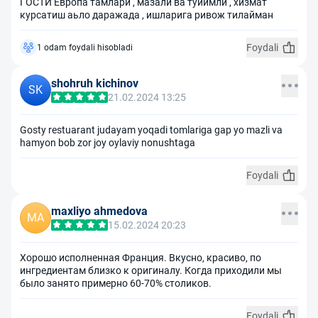
ГОСТЙ Европа тамлари , мазали ва туйимли , хизмат
курсатиш аьло даражада , ишларига ривож тилайман
Foydali
1 odam foydali hisobladi
shohruh kichinov
SK
21.02.2024 13:25
Gosty restuarant judayam yoqadi tomlariga gap yo mazli va
hamyon bob zor joy oylaviy nonushtaga
Foydali
maxliyo ahmedova
MA
15.02.2024 20:23
Хорошо исполненная Франция. Вкусно, красиво, по
ингредиентам близко к оригиналу. Когда приходили мы
было занято примерно 60-70% столиков.
Foydali