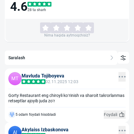
4.6
28 ta sharh
Nima haqida aytmoqchisiz?
Saralash
Mavluda Tojiboyeva
MT
02.11.2025 12:03
Gorty Restaurant eng chiroyli koʻrinish va sharoit takrorlanmas
retseptlar ajoyib juda zoʻr
Foydali
5 odam foydali hisobladi
Akylaiss Izbaskonova
AI