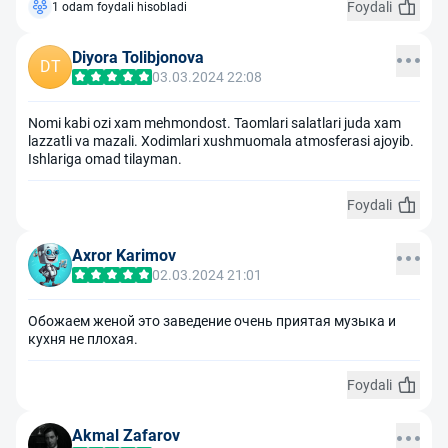
Foydali
1 odam foydali hisobladi
Diyora Tolibjonova
DT
03.03.2024 22:08
Nomi kabi ozi xam mehmondost. Taomlari salatlari juda xam
lazzatli va mazali. Xodimlari xushmuomala atmosferasi ajoyib.
Ishlariga omad tilayman.
Foydali
Axror Karimov
02.03.2024 21:01
Обожаем женой это заведение очень приятая музыка и
кухня не плохая.
Foydali
Akmal Zafarov