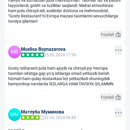
menyu va xizmatdan juda mamnunman. Taomlar tez va yaxshi
tayyorlandi, go'sht va tuzliklar saqlandi. Mahal atmosferasi
ham juda chiroyli edi, xodimlar do'stona va mehmondo'st.
"Gosty Restaurant"ni Evropa mazasi taomlarini sevuvchilarga
tavsiya qilaman!
Foydali
Muxlisa Boynazarova
MB
25.02.2024 17:39
Gosty reStaranti juda ham ajoyib va chiroyli joy Yevropa
taomlari sifatiga gap yoʻq ishlariga omad yetkazib berish
hizmati ham qulay dostavkasi tez yetkaziladi shuningdek
hamyonbop narxlarda SIZLARGA HAM TAVSIYA QILAMMN
Foydali
Матлуба Муминова
ММ
22.02.2024 06:45