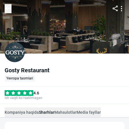
Gosty Restaurant
Yevropa taomlari
4.6
Ish vaqti ko‘rsatilmagan
Kompaniya haqida
Sharhlar
Mahsulotlar
Media fayllar