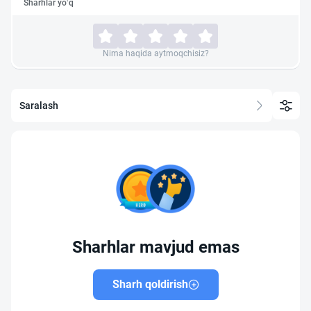
Sharhlar yo‘q
Nima haqida aytmoqchisiz?
Saralash
Sharhlar mavjud emas
Sharh qoldirish