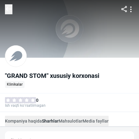
"GRAND STOM" xususiy korxonasi
Klinikalar
0
Ish vaqti ko‘rsatilmagan
Kompaniya haqida
Sharhlar
Mahsulotlar
Media fayllar