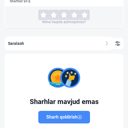
Sharhlar yo‘q
Nima haqida aytmoqchisiz?
Saralash
Sharhlar mavjud emas
Sharh qoldirish