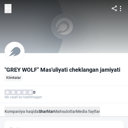
"GREY WOLF" Mas'uliyati cheklangan jamiyati
Klinikalar
0
Ish vaqti ko‘rsatilmagan
Kompaniya haqida
Sharhlar
Mahsulotlar
Media fayllar