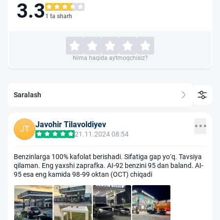
3.3
1 ta sharh
Nima haqida aytmoqchisiz?
Saralash
Javohir Tilavoldiyev
JT
21.11.2024 08:54
Benzinlarga 100% kafolat berishadi. Sifatiga gap yo’q. Tavsiya
qilaman. Eng yaxshi zaprafka. AI-92 benzini 95 dan baland. AI-
95 esa eng kamida 98-99 oktan (OCT) chiqadi