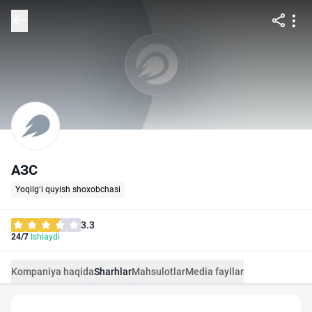
АЗС
Yoqilg‘i quyish shoxobchasi
3.3
24/7
Ishlaydi
Kompaniya haqida
Sharhlar
Mahsulotlar
Media fayllar