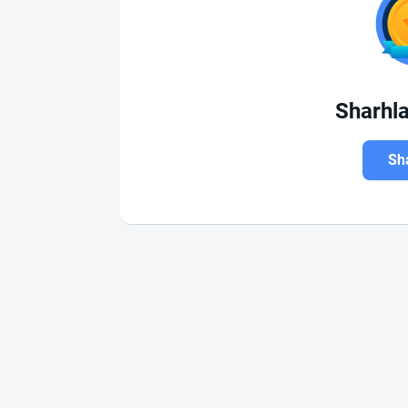
Sharhl
Sha