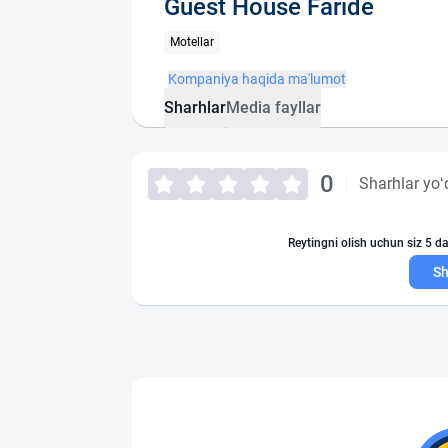
Guest House Faride
Motellar
Kompaniya haqida ma'lumot
Sharhlar
Media fayllar
0
Sharhlar yo‘
Reytingni olish uchun siz 5 da
Sh