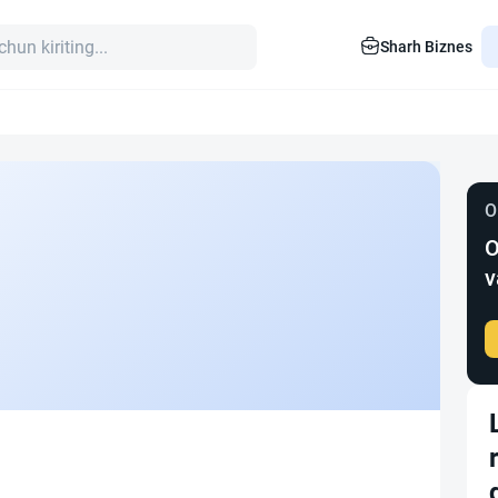
Sharh Biznes
O
O
v