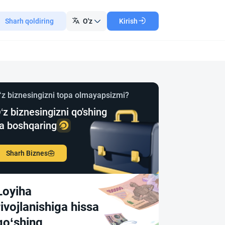
Sharh qoldiring
O'z
Kirish
‘z biznesingizni topa olmayapsizmi?
‘z biznesingizni qo'shing
a boshqaring
Sharh Biznes
Loyiha
rivojlanishiga hissa
qo‘shing