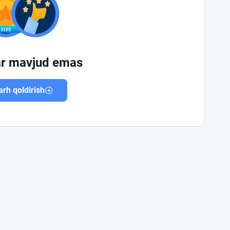
ar mavjud emas
rh qoldirish