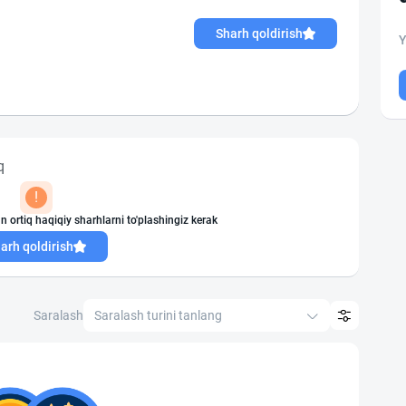
Sharh qoldirish
Y
q
!
n ortiq haqiqiy sharhlarni to'plashingiz kerak
arh qoldirish
Saralash
Saralash turini tanlang