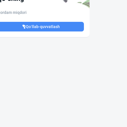
ordam miqdori
Qo‘llab-quvvatlash