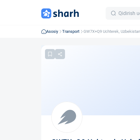
Asosiy
Transport
GW7X+Q9 Uchterek, Uzbekista