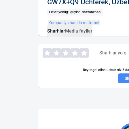
GW7X+Q9 Uchterek, Uzbek
Elektr yonilg'i quyish shaxobchasi
Kompaniya haqida ma'lumot
Sharhlar
Media fayllar
Sharhlar yo‘q
Reytingni olish uchun siz 5 da
Sh