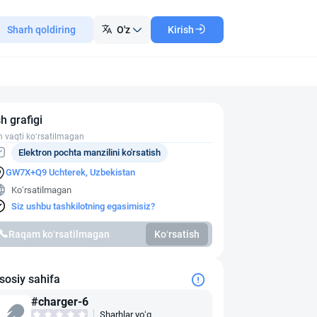
Sharh qoldiring
O'z
Kirish
sh grafigi
h vaqti ko‘rsatilmagan
Elektron pochta manzilini ko'rsatish
GW7X+Q9 Uchterek, Uzbekistan
Ko‘rsatilmagan
Siz ushbu tashkilotning egasimisiz?
Raqam ko‘rsatilmagan
Ko‘rsatish
sosiy sahifa
#charger-6
Sharhlar yo‘q