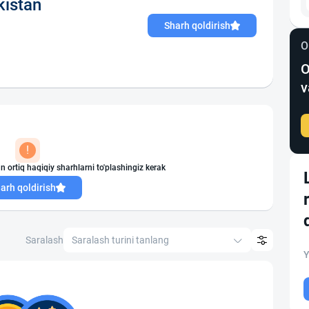
istan
Sharh qoldirish
O
O
v
!
n ortiq haqiqiy sharhlarni to'plashingiz kerak
arh qoldirish
Saralash
Saralash turini tanlang
Y