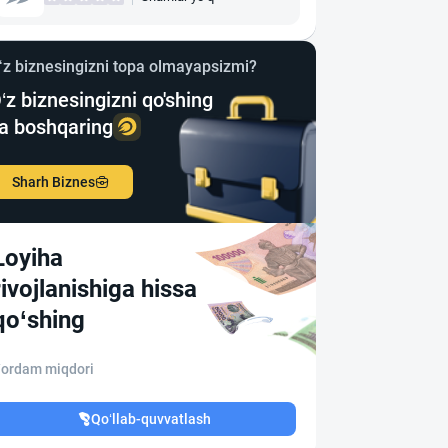
‘z biznesingizni topa olmayapsizmi?
‘z biznesingizni qo'shing
a boshqaring
Sharh Biznes
Loyiha
rivojlanishiga hissa
qo‘shing
ordam miqdori
Qo‘llab-quvvatlash