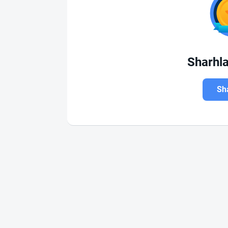
Sharhl
Sha