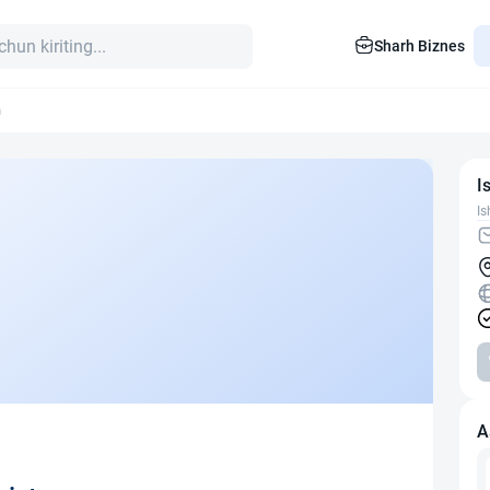
Sharh Biznes
n
I
Is
A