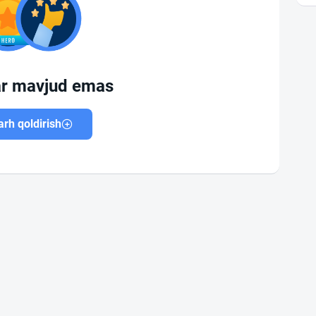
ar mavjud emas
rh qoldirish