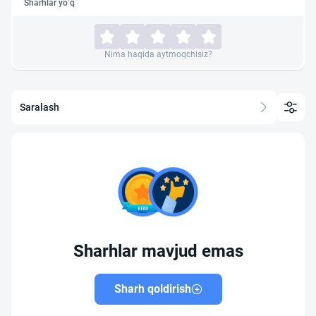
Sharhlar yo‘q
Nima haqida aytmoqchisiz?
Saralash
Sharhlar mavjud emas
Sharh qoldirish