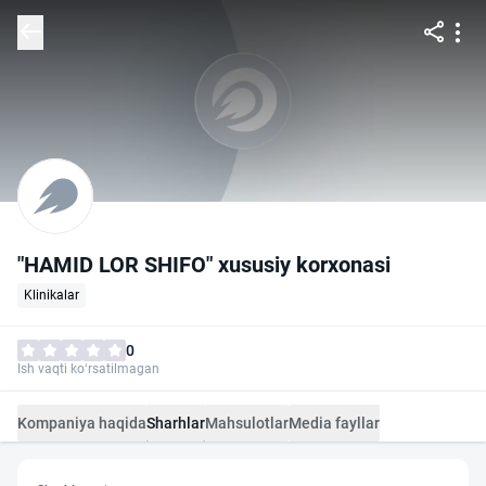
"HAMID LOR SHIFO" xususiy korxonasi
Klinikalar
0
Ish vaqti ko‘rsatilmagan
Kompaniya haqida
Sharhlar
Mahsulotlar
Media fayllar