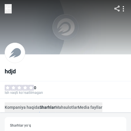
hdjd
0
Ish vaqti ko‘rsatilmagan
Kompaniya haqida
Sharhlar
Mahsulotlar
Media fayllar
Sharhlar yo‘q