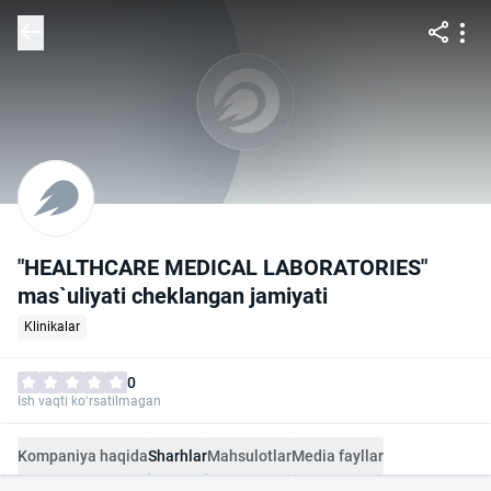
"HEALTHCARE MEDICAL LABORATORIES"
mas`uliyati cheklangan jamiyati
Klinikalar
0
Ish vaqti ko‘rsatilmagan
Kompaniya haqida
Sharhlar
Mahsulotlar
Media fayllar