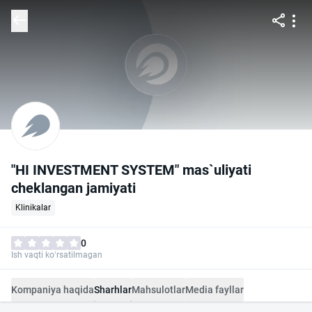
"HI INVESTMENT SYSTEM" mas`uliyati
cheklangan jamiyati
Klinikalar
0
Ish vaqti ko‘rsatilmagan
Kompaniya haqida
Sharhlar
Mahsulotlar
Media fayllar