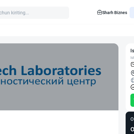
Sharh Biznes
I
Is
O
O