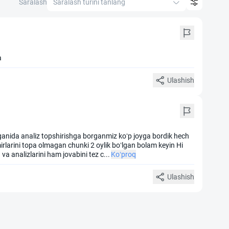
Saralash
Saralash turini tanlang
a
Ulashish
lganida analiz topshirishga borganmiz koʻp joyga bordik hech
mirlarini topa olmagan chunki 2 oylik boʻlgan bolam keyin Hi
va analizlarini ham jovabini tez c
...
Ko‘proq
Ulashish