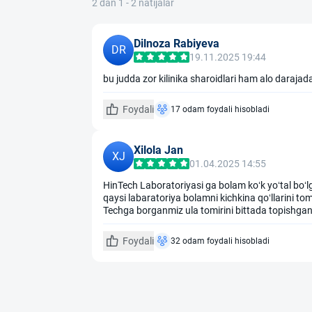
2 dan 1 - 2 natijalar
Dilnoza Rabiyeva
DR
19.11.2025 19:44
bu judda zor kilinika sharoidlari ham alo darajad
Foydali
17 odam foydali hisobladi
Xilola Jan
XJ
01.04.2025 14:55
HinTech Laboratoriyasi ga bolam koʻk yoʻtal boʻ
qaysi labaratoriya bolamni kichkina qoʻllarini to
Techga borganmiz ula tomirini bittada topishgan 
Foydali
32 odam foydali hisobladi