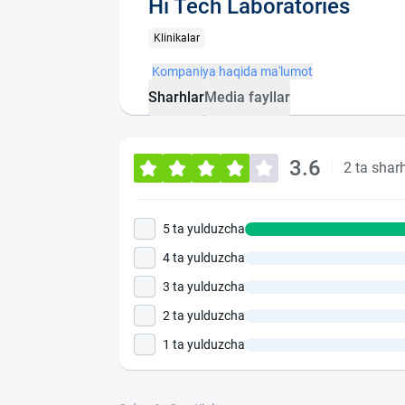
Hi Tech Laboratories
Klinikalar
Kompaniya haqida ma'lumot
Sharhlar
Media fayllar
3.6
2 ta shar
5 ta yulduzcha
4 ta yulduzcha
3 ta yulduzcha
2 ta yulduzcha
1 ta yulduzcha