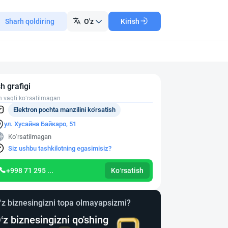
Sharh qoldiring
O'z
Kirish
sh grafigi
h vaqti ko‘rsatilmagan
Elektron pochta manzilini ko'rsatish
ул. Хусайна Байкаро, 51
Ko‘rsatilmagan
Siz ushbu tashkilotning egasimisiz?
+998 71 295 ...
Ko‘rsatish
‘z biznesingizni topa olmayapsizmi?
‘z biznesingizni qo'shing