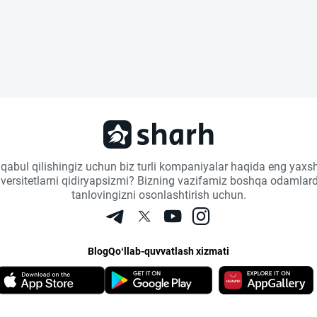
 qabul qilishingiz uchun biz turli kompaniyalar haqida eng yaxsh
niversitetlarni qidiryapsizmi? Bizning vazifamiz boshqa odamlard
tanlovingizni osonlashtirish uchun.
Blog
Qo‘llab-quvvatlash xizmati