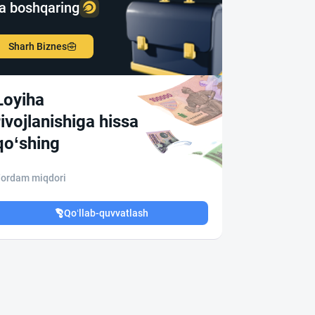
a boshqaring
Sharh Biznes
Loyiha
rivojlanishiga hissa
qo‘shing
ordam miqdori
Qo‘llab-quvvatlash