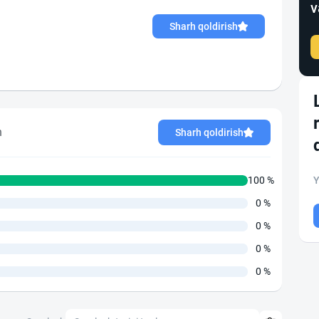
v
Sharh qoldirish
h
Sharh qoldirish
100 %
Y
0 %
0 %
0 %
0 %