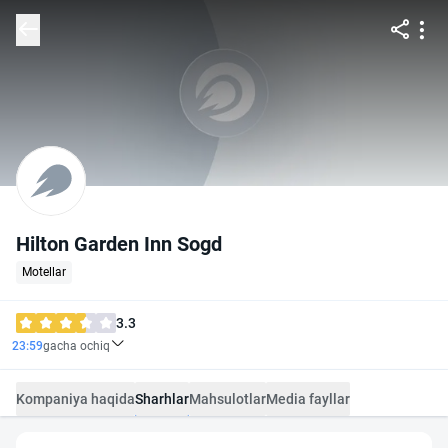
Hilton Garden Inn Sogd
Motellar
3.3
23:59
gacha ochiq
Kompaniya haqida
Sharhlar
Mahsulotlar
Media fayllar