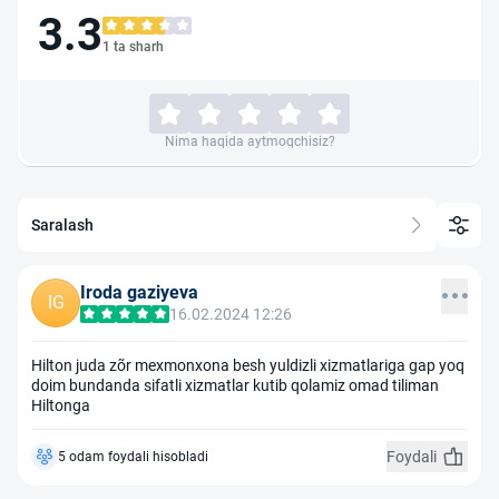
3.3
1 ta sharh
Nima haqida aytmoqchisiz?
Saralash
Iroda gaziyeva
IG
16.02.2024 12:26
Hilton juda zõr mexmonxona besh yuldizli xizmatlariga gap yoq
doim bundanda sifatli xizmatlar kutib qolamiz omad tiliman
Hiltonga
Foydali
5 odam foydali hisobladi