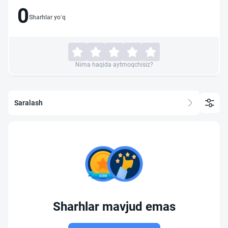
0
Sharhlar yo‘q
Nima haqida aytmoqchisiz?
Saralash
Sharhlar mavjud emas