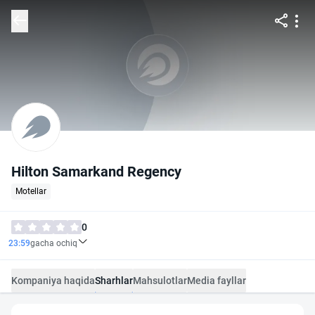
Hilton Samarkand Regency
Motellar
0
23:59
gacha ochiq
Kompaniya haqida
Sharhlar
Mahsulotlar
Media fayllar