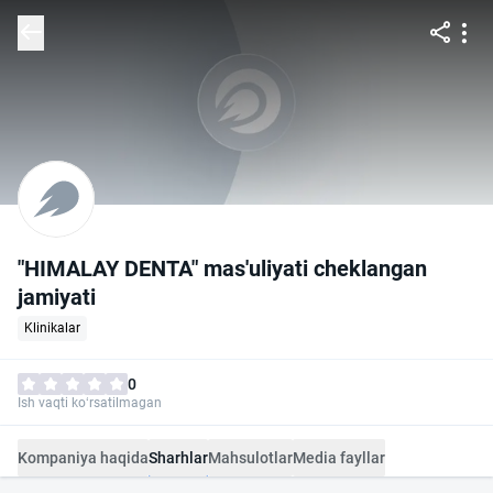
"HIMALAY DENTA" mas'uliyati cheklangan
jamiyati
Klinikalar
0
Ish vaqti ko‘rsatilmagan
Kompaniya haqida
Sharhlar
Mahsulotlar
Media fayllar