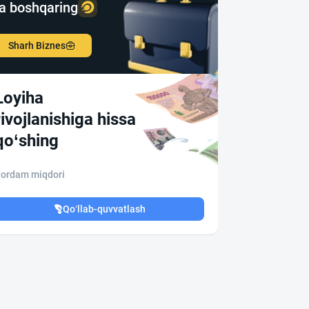
a boshqaring
Sharh Biznes
Loyiha
rivojlanishiga hissa
qo‘shing
ordam miqdori
Qo‘llab-quvvatlash