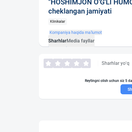
"HOSHIMJON O'G'LI HUMOY
cheklangan jamiyati
Klinikalar
Kompaniya haqida ma'lumot
Sharhlar
Media fayllar
Sharhlar yo‘q
Reytingni olish uchun siz 5 da
Sh