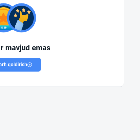
ar mavjud emas
rh qoldirish