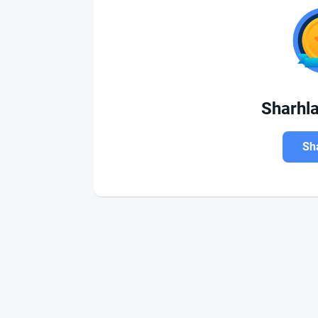
Sharhl
Sha