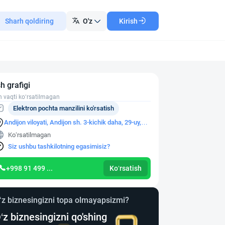
Sharh qoldiring
O'z
Kirish
sh grafigi
h vaqti ko‘rsatilmagan
Elektron pochta manzilini ko'rsatish
Andijon viloyati, Andijon sh. 3-kichik daha, 29-uy,
29-xonadon
Ko‘rsatilmagan
Siz ushbu tashkilotning egasimisiz?
+998 91 499 ...
Ko‘rsatish
‘z biznesingizni topa olmayapsizmi?
‘z biznesingizni qo'shing