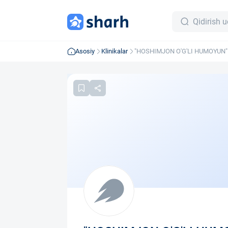
Asosiy
Klinikalar
"HOSHIMJON O'G'LI HUMOYUN" m
cheklangan jamiyati