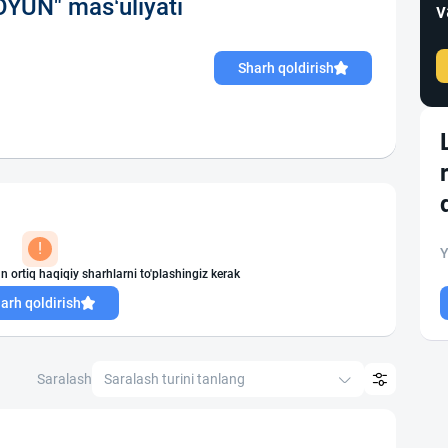
UN" mas‘uliyati
v
Sharh qoldirish
!
Y
n ortiq haqiqiy sharhlarni to'plashingiz kerak
arh qoldirish
Saralash
Saralash turini tanlang