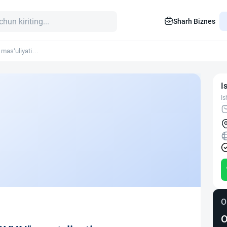
Sharh Biznes
as‘uliyati
I
Is
O
O