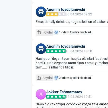
Anonim foydalanuvchi
30.04.2024 09:22
Exceptionally delicious, huge selection of dishes 
Foydali
1 odam foydali hisobladi
Anonim foydalanuvchi
18.04.2024 15:58
Hachapuri degan taom haqida oldinlari faqat e
bordik Juda òzgacha taom ekan Xamiri yumshoq
ta'm.....Ta'riflashga til ojiz
Foydali
2 odam foydali hisobladi
Jokker Eshmamatov
JE
12.04.2024 12:51
Обожаю хачапури, особенно когда там много