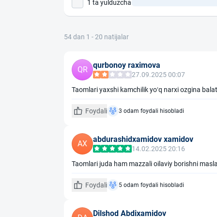
1 ta yulduzcha
54 dan 1 - 20 natijalar
qurbonoy raximova
QR
27.09.2025 00:07
Taomlari yaxshi kamchilik yoʻq narxi ozgina bala
Foydali
3 odam foydali hisobladi
abdurashidxamidov xamidov
AX
14.02.2025 20:16
Taomlari juda ham mazzali oilaviy borishni masl
Foydali
5 odam foydali hisobladi
Dilshod Abdixamidov