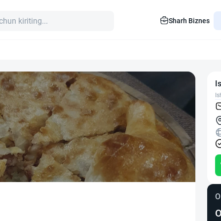
Sharh Biznes
I
Is
O
O