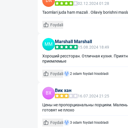
DA
02.12.2024 01:28
Taomlari juda ham mazali . Oilaviy borishni mas
Foydali
Marshall Marshall
MM
15.08.2024 18:49
Хороший рессторан. Отличная кухня. Прият
приемлемые
Foydali
2 odam foydali hisobladi
Вик хан
ВХ
16.07.2024 21:25
Цены не пропорцианальны порциям. Маленьк
готовят не плохо
Foydali
3 odam foydali hisobladi