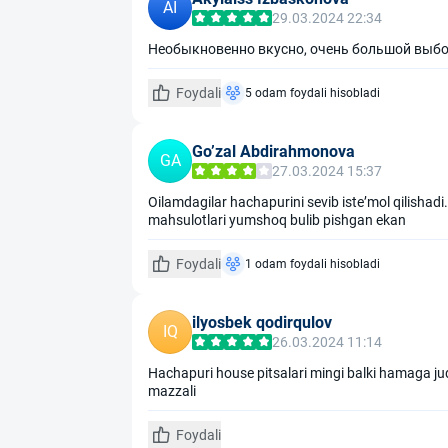
AI
29.03.2024 22:34
Необыкновенно вкусно, очень большой выбор
Foydali
5 odam foydali hisobladi
Goʼzal Abdirahmonova
GA
27.03.2024 15:37
Oilamdagilar hachapurini sevib isteʼmol qilishadi
mahsulotlari yumshoq bulib pishgan ekan
Foydali
1 odam foydali hisobladi
ilyosbek qodirqulov
IQ
26.03.2024 11:14
Hachapuri house pitsalari mingi balki hamaga juda
mazzali
Foydali