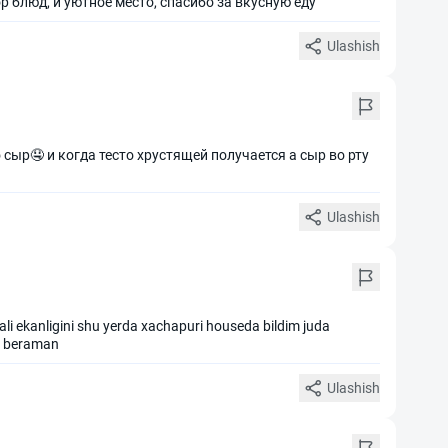
 блюд, и уютное место, спасибо за вкусную еду
Ulashish
сыр🤤 и когда тесто хрустящей получается а сыр во рту
Ulashish
i ekanligini shu yerda xachapuri houseda bildim juda
t beraman
Ulashish