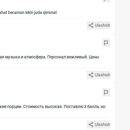
lahat beraman lekin juda qimmat
Ulashish
ная музыка и атмосфера. Персонал вежливый. Цены
Ulashish
ие порции. Стоимость высокая. Поставлю 3 балла, но
Ulashish