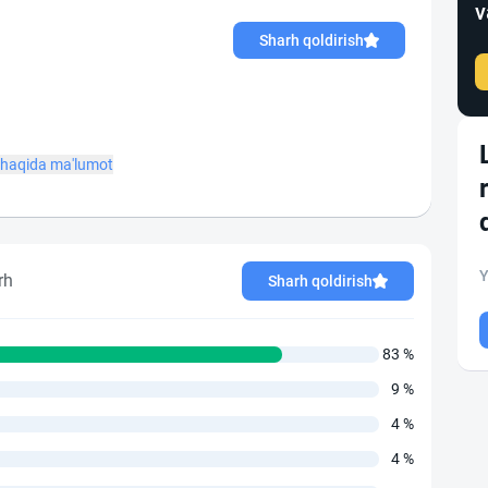
v
Sharh qoldirish
haqida ma'lumot
Y
rh
Sharh qoldirish
83 %
9 %
4 %
4 %