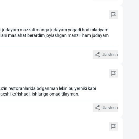
si judayam mazzali manga judayam yoqadi hodimlariyam
ilani maslahat berardim joylashgan manzili ham judayam
Ulashish
uzin restoranlarida bo'ganman lekin bu yerniki kabi
xshi ko'rishadi. Ishlariga omad tilayman.
Ulashish