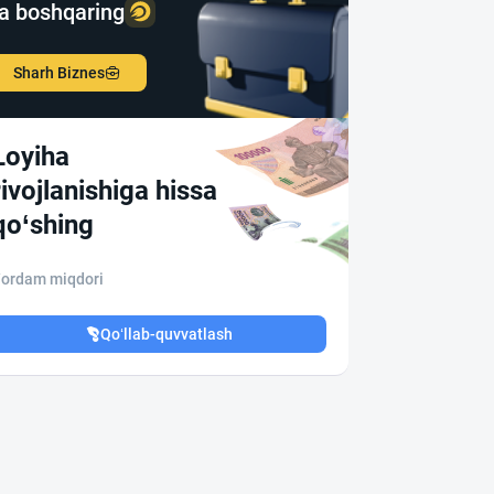
a boshqaring
Sharh Biznes
Loyiha
rivojlanishiga hissa
qo‘shing
ordam miqdori
Qo‘llab-quvvatlash