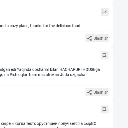
and a cozy place, thanks for the delicious food
Ulashish
shitgan edi Yaqinda dòstlarim bilan HACHAPURI HOUSEga
qina Pishloqlari ham mazali ekan Juda òzgacha
Ulashish
 сыре и когда тесто хрустящей получается а сырВО