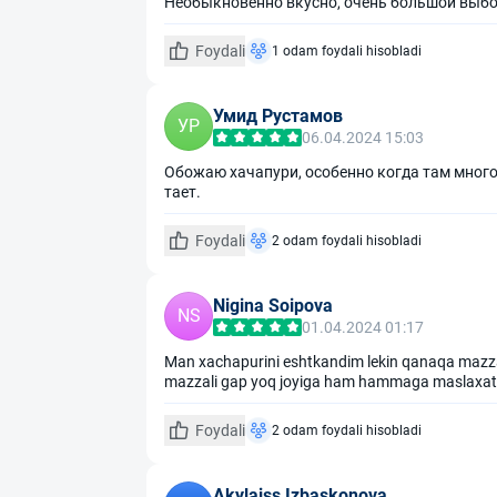
Необыкновенно вкусно, очень большой выбор
Foydali
1 odam foydali hisobladi
Умид Рустамов
УР
06.04.2024 15:03
Обожаю хачапури, особенно когда там много 
тает.
Foydali
2 odam foydali hisobladi
Nigina Soipova
NS
01.04.2024 01:17
Man xachapurini eshtkandim lekin qanaqa mazzal
mazzali gap yoq joyiga ham hammaga maslaxa
Foydali
2 odam foydali hisobladi
Akylaiss Izbaskonova