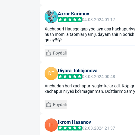
Axror Karimov
04.03.2024 01:17
Xachapuri Hausga gap yóq ayniqsa hachapuriy
hush momila taomlariyam judayam shirin borish
qulay!!🤩
Foydali
Diyora Tolibjonova
DT
03.03.2024 00:48
Anchadan beri xachapuri yegim kelar edi. Ko'p gr
xachapurini yeb ko'rmaganman. Do'stlarim xam ya
Foydali
Ikrom Hasanov
IH
02.03.2024 21:37