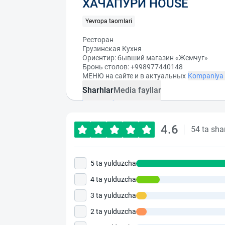
ХАЧАПУРИ HOUSE
Yevropa taomlari
Ресторан
Грузинская Кухня
Ориентир: бывший магазин «Жемчуг»
Бронь столов: +998977440148
МЕНЮ на сайте и в актуальных
Kompaniya 
Sharhlar
Media fayllar
4.6
54 ta sha
5 ta yulduzcha
4 ta yulduzcha
3 ta yulduzcha
2 ta yulduzcha