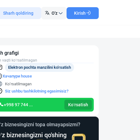
Sharh qoldiring
O'z
Kirish
sh grafigi
h vaqti ko‘rsatilmagan
Elektron pochta manzilini ko'rsatish
Хачапури house
Ko‘rsatilmagan
Siz ushbu tashkilotning egasimisiz?
+998 97 744 ...
Ko‘rsatish
‘z biznesingizni topa olmayapsizmi?
‘z biznesingizni qo'shing