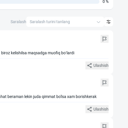
0 %
Saralash
Saralash turini tanlang
t biroz kelishilsa maqsadga muofiq boʻlardi
Ulashish
ahat beraman lekin juda qimmat bo'lsa xam borishkerak
Ulashish