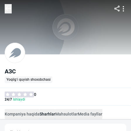
АЗС
Yoqilg‘i quyish shoxobchasi
0
24/7
Ishlaydi
Kompaniya haqida
Sharhlar
Mahsulotlar
Media fayllar