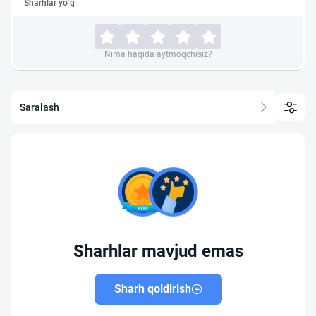
Sharhlar yo‘q
Nima haqida aytmoqchisiz?
Saralash
Sharhlar mavjud emas
Sharh qoldirish