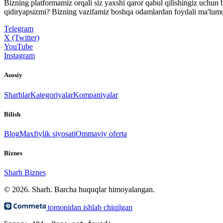
Bizning platformamiz orqali siz yaxshi qaror qabul qilishingiz uchun b
qidiryapsizmi? Bizning vazifamiz boshqa odamlardan foydali ma'lumotl
Telegram
X (Twitter)
YouTube
Instagram
Asosiy
Sharhlar
Kategoriyalar
Kompaniyalar
Bilish
Blog
Maxfiylik siyosati
Ommaviy oferta
Biznes
Sharh Biznes
© 2026. Sharh. Barcha huquqlar himoyalangan.
tomonidan ishlab chiqilgan