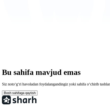
Bu sahifa mavjud emas
Siz noto‘g‘ri havoladan foydalangandingiz yoki sahifa o‘chirib tashla
Bosh sahifaga qaytish