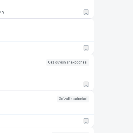
i 8-uy
Gaz quyish shaxobchasi
Go‘zallik salonlari