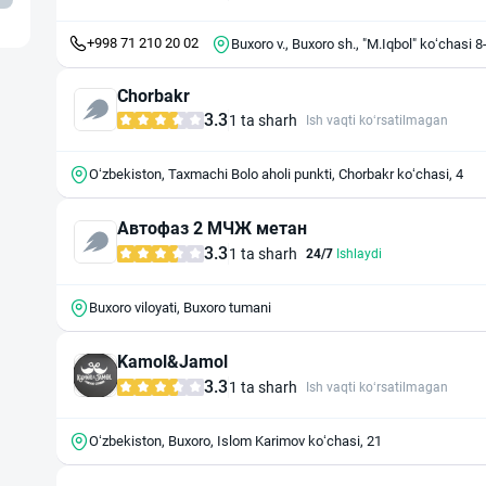
+998 71 210 20 02
Buxoro v., Buxoro sh., "M.Iqbol" ko‘chas
Chorbakr
3.3
1 ta sharh
Ish vaqti ko‘rsatilmagan
Oʻzbekiston, Taxmachi Bolo aholi punkti, Chorbakr koʻchasi, 4
Автофаз 2 МЧЖ метан
3.3
1 ta sharh
24/7
Ishlaydi
Buxoro viloyati, Buxoro tumani
Kamol&Jamol
3.3
1 ta sharh
Ish vaqti ko‘rsatilmagan
Oʻzbekiston, Buxoro, Islom Karimov koʻchasi, 21