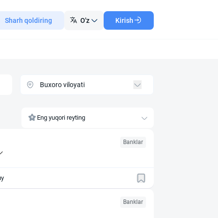
Sharh qoldiring
O'z
Kirish
Eng yuqori reyting
Banklar
-uy
Banklar