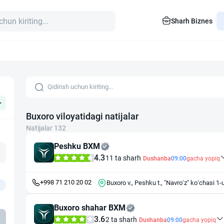
Sharh Biznes
+
Buxoro viloyatidagi natijalar
Natijalar 132
Peshku BXM
4.3
11 ta sharh
Dushanba
09:00
gacha yopiq
+998 71 210 20 02
Buxoro v., Peshku t., "Navro‘z" ko‘chasi 1
Buxoro shahar BXM
3.6
2 ta sharh
Dushanba
09:00
gacha yopiq