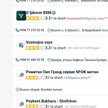
+998 71 210 20 02
Buxoro v., Romitan t., "Bahoriston" k
G‘ijduvon BXM
3.3
1 ta sharh
Dushanba
09:00
gacha yopiq
+998 71 210 20 02
Buxoro v., G‘ijduvon t., "B.Naqshband" ko‘
Vozmojno vsyo
3.3
1 ta sharh
Ish vaqti ko‘rsatilmagan
+998 91 440 22 55
Бухара, улица Хафиза Таниша Бухари,
Ромитан Оил Гранд сервис МЧЖ метан
3
2 ta sharh
14:00
gacha ochiq
Buxoro viloyati, Romitan tumani
Poykent Bukhara - Shofirkon
3
1 ta sharh
Ish vaqti ko‘rsatilmagan