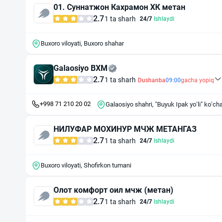
01. Суннатжон Кахрамон ХК метан
2.7
1 ta sharh
24/7
Ishlaydi
Buxoro viloyati, Buxoro shahar
Galaosiyo BXM
2.7
1 ta sharh
Dushanba
09:00
gacha yopiq
+998 71 210 20 02
Galaosiyo shahri, "Buyuk Ipak yo‘li" ko‘ch
НИЛУФАР МОХИНУР МЧЖ МЕТАНГАЗ
2.7
1 ta sharh
24/7
Ishlaydi
Buxoro viloyati, Shofirkon tumani
Олот комфорт оил мчж (метан)
2.7
1 ta sharh
24/7
Ishlaydi