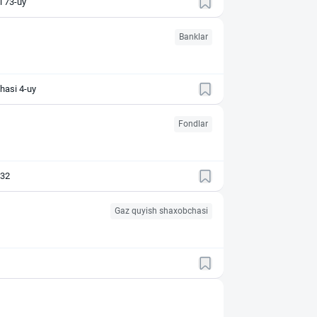
o‘chasi 73-uy
Banklar
chasi 4-uy
Fondlar
 32
Gaz quyish shaxobchasi