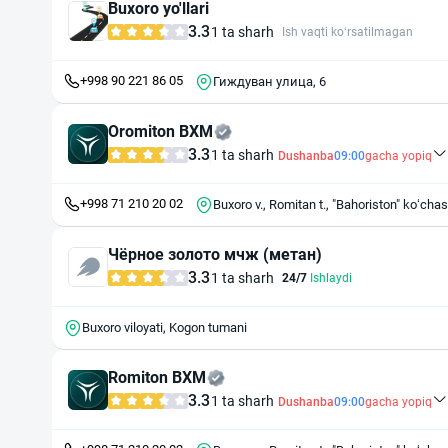
Buxoro yo'llari
3.3
1 ta sharh
Ish vaqti ko‘rsatilmagan
+998 90 221 86 05
Гиждуван улица, 6
Oromiton BXM
3.3
1 ta sharh
Dushanba
09:00
gacha yopiq
+998 71 210 20 02
Buxoro v., Romitan t., "Bahoriston" k
Чёрное золото мчж (метан)
3.3
1 ta sharh
24/7
Ishlaydi
Buxoro viloyati, Kogon tumani
Romiton BXM
3.3
1 ta sharh
Dushanba
09:00
gacha yopiq