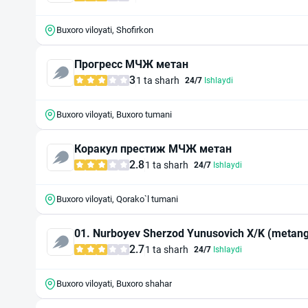
Buxoro viloyati, Shofirkon
Прогресс МЧЖ метан
3
1 ta sharh
24/7
Ishlaydi
Buxoro viloyati, Buxoro tumani
Коракул престиж МЧЖ метан
2.8
1 ta sharh
24/7
Ishlaydi
Buxoro viloyati, Qorako`l tumani
01. Nurboyev Sherzod Yunusovich 
2.7
1 ta sharh
24/7
Ishlaydi
Buxoro viloyati, Buxoro shahar