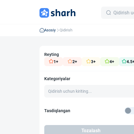
Asosiy
Qidirish
Reyting
1+
2+
3+
4+
4.5
Kategoriyalar
Tasdiqlangan
Tozalash