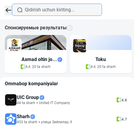
Спонсируемые результаты
Axmad oltin jo'ja
Toku
Algoritm
4.6
20 ta sharh
4.6
20 ta sharh
Ommabop kompaniyalar
UIC Group
4.8
44 ta sharh
•
United IT Company
Sharh
4.7
453 ta sharh
•
улица Зиёлилар, 9