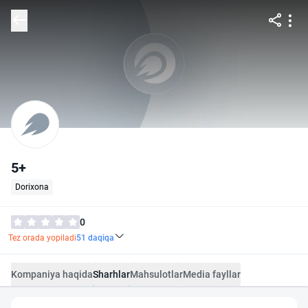
5+
Dorixona
0
Tez orada yopiladi
51
daqiqa
Kompaniya haqida
Sharhlar
Mahsulotlar
Media fayllar