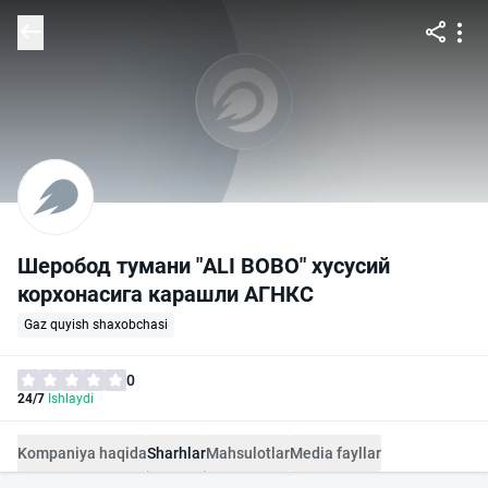
Шеробод тумани "ALI BOBO" хусусий
корхонасига карашли АГНКС
Gaz quyish shaxobchasi
0
24/7
Ishlaydi
Kompaniya haqida
Sharhlar
Mahsulotlar
Media fayllar