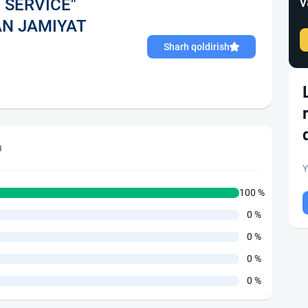
v
SERVICE"
AN JAMIYAT
Sharh qoldirish
h
Y
100 %
0 %
0 %
0 %
0 %