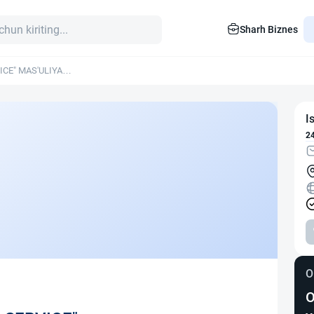
Sharh Biznes
CE" MAS'ULIYATI
I
2
O
O