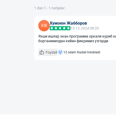
1 dan 1 - 1 natijalar
Хумоюн Жабборов
ХЖ
13.12.2024 08:20
Яхши ишлар экан программа оркали куриб к
борганимиздан кейин фикримиз узгарди
Foydali
12 odam foydali hisobladi