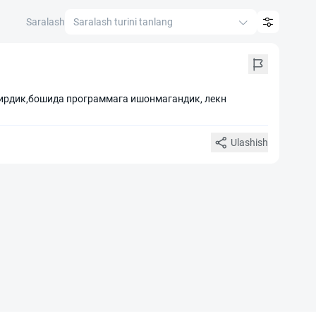
Saralash
Saralash turini tanlang
ирдик,бошида программага ишонмагандик, лекн
Ulashish