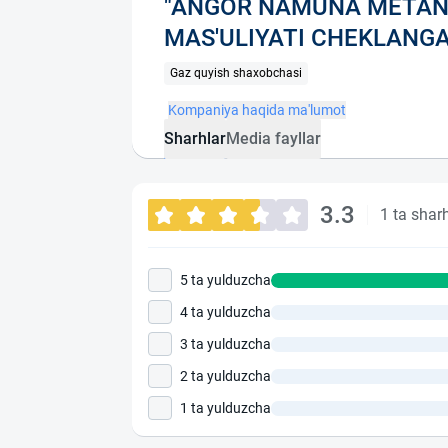
"ANGOR NAMUNA METAN 
MAS'ULIYATI CHEKLANG
Gaz quyish shaxobchasi
Kompaniya haqida ma'lumot
Sharhlar
Media fayllar
3.3
1 ta shar
5 ta yulduzcha
4 ta yulduzcha
3 ta yulduzcha
2 ta yulduzcha
1 ta yulduzcha