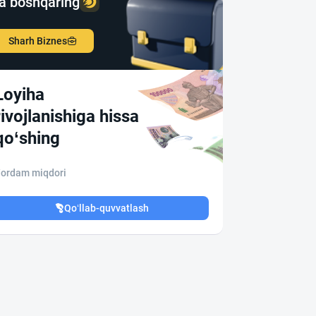
a boshqaring
Sharh Biznes
Loyiha
rivojlanishiga hissa
qo‘shing
ordam miqdori
Qo‘llab-quvvatlash