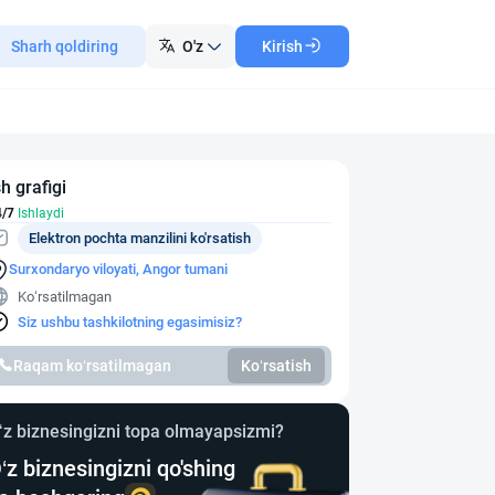
Sharh qoldiring
O'z
Kirish
sh grafigi
4/7
Ishlaydi
Elektron pochta manzilini ko'rsatish
Surxondaryo viloyati, Angor tumani
Ko‘rsatilmagan
Siz ushbu tashkilotning egasimisiz?
Raqam ko‘rsatilmagan
Ko‘rsatish
‘z biznesingizni topa olmayapsizmi?
‘z biznesingizni qo'shing