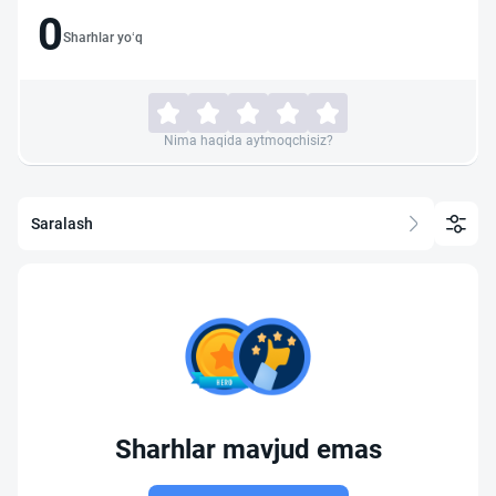
0
Sharhlar yo‘q
Nima haqida aytmoqchisiz?
Saralash
Sharhlar mavjud emas