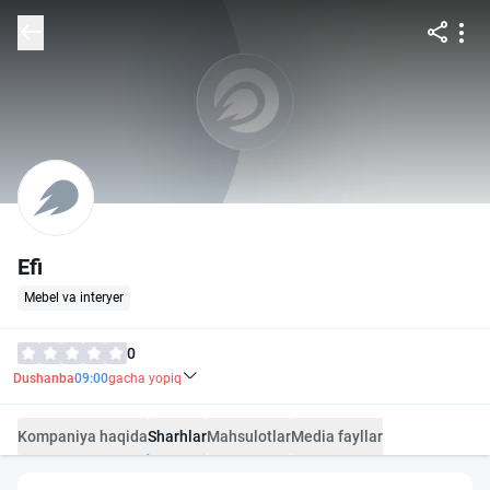
Efi
Mebel va interyer
0
Dushanba
09:00
gacha yopiq
Kompaniya haqida
Sharhlar
Mahsulotlar
Media fayllar